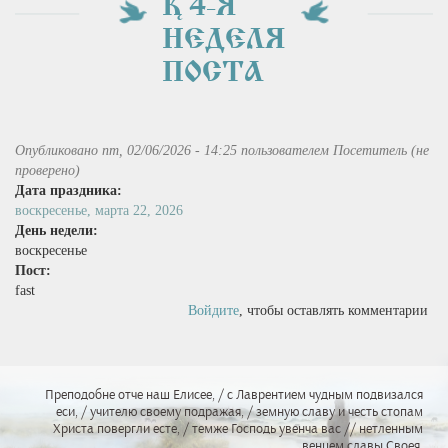
† 4-Я
НЕДЕЛЯ
ПОСТА
Опубликовано пт, 02/06/2026 - 14:25 пользователем
Посетитель (не
проверено)
Дата праздника:
воскресенье, марта 22, 2026
День недели:
воскресенье
Пост:
fast
Войдите
, чтобы оставлять комментарии
Преподобне отче наш Елисее, / с Лаврентием чудным подвизался
еси, / учителю своему подражая, / земную славу и честь стопам
Христа повергли есте, / темже Господь увенча вас // нетленным
венцем славы Своея.