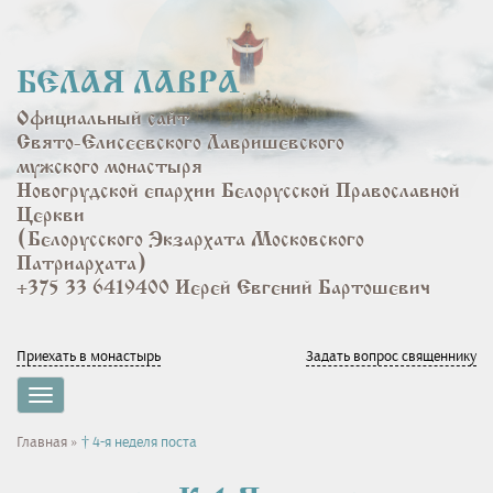
Перейти
к
основному
БЕЛАЯ ЛАВРА
содержанию
Официальный сайт
Свято-Елисеевского Лавришевского
мужского монастыря
Новогрудской епархии Белорусской Православной
Церкви
(Белорусского Экзархата Московского
Патриархата)
+375 33 6419400 Иерей Евгений Бартошевич
Приехать в монастырь
Задать вопрос священнику
Toggle
navigation
Вы
Главная
»
† 4-я неделя поста
здесь