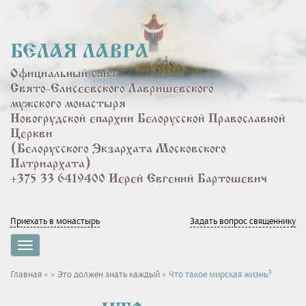
Перейти
к
основному
БЕЛАЯ ЛАВРА
содержанию
Официальный сайт
Свято-Елисеевского Лавришевского
мужского монастыря
Новогрудской епархии Белорусской Православной
Церкви
(Белорусского Экзархата Московского
Патриархата)
+375 33 6419400 Иерей Евгений Бартошевич
Приехать в монастырь
Задать вопрос священнику
Toggle
navigation
Вы
Главная
»
»
Это должен знать каждый
»
Что такое мирская жизнь?
здесь