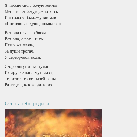
Я люблю свою белую землю –
Меня тянет безудержно высь,
И я голосу Божьему внемлю:
«Помолись о душе, помолись».
Вот она печаль убогая,
Вот она, а вот – и ты.
Плачь же плачь,
За души трогая,
У серебряной воды.
Скоро лягут иные туманы,
Их другие наплачут глаза,
Те, которые свет моей раны
Разглядят, как когда-то их я.
Осень небо родила