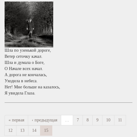
Шла по узенькой дороге,
Ветер сеточку качал.
Шла и думала о Боге,
О Начале всех начал.
А дорога не кончалась,
Уходила в небеса.
Нет! Мне больше на казалось,
Я увидела Глаза.
« первая
‹ предыдущая
…
7
8
9
10
11
12
13
14
15