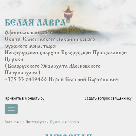
Перейти
к
основному
БЕЛАЯ ЛАВРА
содержанию
Официальный сайт
Свято-Елисеевского Лавришевского
мужского монастыря
Новогрудской епархии Белорусской Православной
Церкви
(Белорусского Экзархата Московского
Патриархата)
+375 33 6419400 Иерей Евгений Бартошевич
Приехать в монастырь
Задать вопрос священнику
Toggle
navigation
Вы
Главная
»
»
Литература
»
Духовная поэзия
здесь