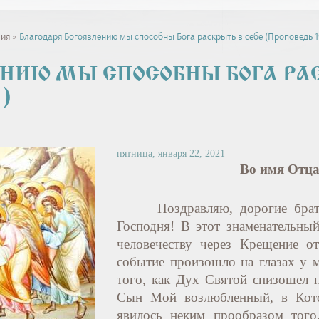
вия
»
Благодаря Богоявлению мы способны Бога раскрыть в себе (Проповедь 1
НИЮ МЫ СПОСОБНЫ БОГА РАС
1)
пятница, января 22, 2021
Во имя Отца
Поздравляю, дорогие брат
Господня! В этот знаменательный
человечеству через Крещение о
событие произошло на глазах у 
того, как Дух Святой снизошел н
Сын Мой возлюбленный, в Кото
явилось неким прообразом того