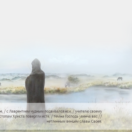
е, / с Лаврентием чудным подвизался еси, / учителю своему
стопам Христа повергли есте, / темже Господь увенча вас //
нетленным венцем славы Своея.