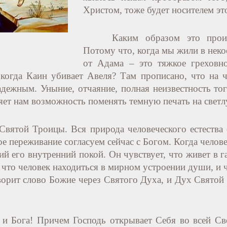
Христом, тоже будет носителем это
Каким образом это прои
Потому что, когда мы жили в неко
от Адама – это тяжкое греховно
когда Каин убивает Авеля? Там прописано, что на ч
адежным. Уныние, отчаяние, полная неизвестность тог
ляет нам возможность поменять темную печать на светл
Святой Троицы. Вся природа человеческого естества
е переживание согласуем сейчас с Богом. Когда челов
ий его внутренний покой. Он чувствует, что живет в г
, что человек находиться в мирном устроении души, и ч
орит слово Божие через Святого Духа, и Дух Святой 
а и Бога! Причем Господь открывает Себя во всей С