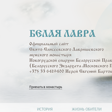
Перейти
к
основному
содержанию
БЕЛАЯ ЛАВРА
Официальный сайт
Свято-Елисеевского Лавришевского
мужского монастыря
Новогрудской епархии Белорусской Пра
(Белорусского Экзархата Московского 
+375 33 6419400 Иерей Евгений Барто
Приехать в монастырь
ИСТОРИЯ
ЖИЗНЬ ОБИТЕЛИ