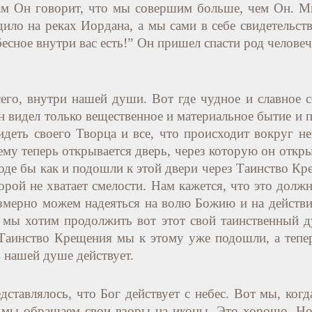
нам Он говорит, что мы совершим больше, чем Он. Мы
ило на реках Иордана, а мы сами в себе свидетельств
есное внутри вас есть!” Он пришел спасти род человеч
сего, внутри нашей души. Вот где чудное и славное 
н видел только вещественное и материальное бытие и 
еть своего Творца и все, что происходит вокруг не
ему теперь открывается дверь, через которую он откр
роде бы как и подошли к этой двери через Таинство Кр
порой не хватает смелости. Нам кажется, что это до
змерно можем надеяться на волю Божию и на действи
 мы хотим продолжить вот этот свой таинственный 
Таинство Крещения мы к этому уже подошли, а тепер
в нашей душе действует.
дставлялось, что Бог действует с небес. Вот мы, ког
о мы обращаем свои взоры на иконы. Это хорошо. Но