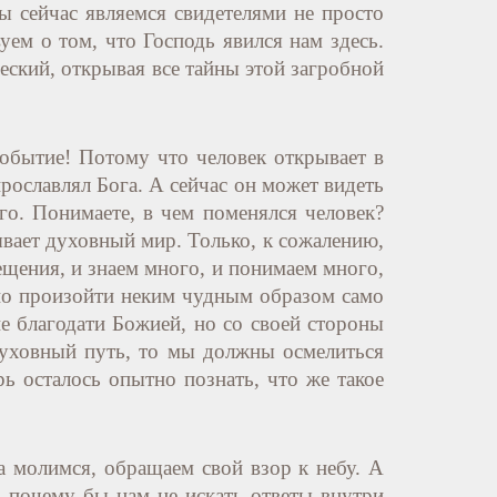
 сейчас являемся свидетелями не просто
уем о том, что Господь явился нам здесь.
еский, открывая все тайны этой загробной
событие! Потому что человек открывает в
прославлял Бога. А сейчас он может видеть
го. Понимаете, в чем поменялся человек?
ывает духовный мир. Только, к сожалению,
ещения, и знаем много, и понимаем много,
лжно произойти неким чудным образом само
е благодати Божией, но со своей стороны
духовный путь, то мы должны осмелиться
ь осталось опытно познать, что же такое
да молимся, обращаем свой взор к небу. А
 почему бы нам не искать ответы внутри