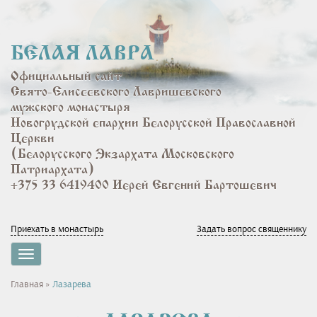
Перейти
к
основному
БЕЛАЯ ЛАВРА
содержанию
Официальный сайт
Свято-Елисеевского Лавришевского
мужского монастыря
Новогрудской епархии Белорусской Православной
Церкви
(Белорусского Экзархата Московского
Патриархата)
+375 33 6419400 Иерей Евгений Бартошевич
Приехать в монастырь
Задать вопрос священнику
Toggle
navigation
Вы
Главная
»
Лазарева
здесь