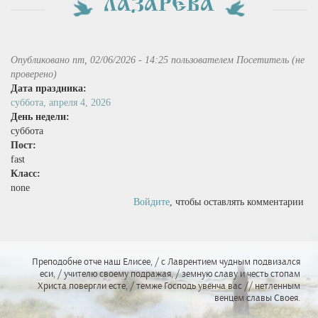
ЛАЗАРЕВА
Опубликовано пт, 02/06/2026 - 14:25 пользователем
Посетитель (не
проверено)
Дата праздника:
суббота, апреля 4, 2026
День недели:
суббота
Пост:
fast
Класс:
none
Войдите
, чтобы оставлять комментарии
Преподобне отче наш Елисее, / с Лаврентием чудным подвизался
еси, / учителю своему подражая, / земную славу и честь стопам
Христа повергли есте, / темже Господь увенча вас // нетленным
венцем славы Своея.