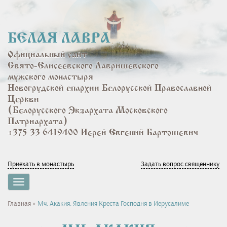
Перейти
к
основному
БЕЛАЯ ЛАВРА
содержанию
Официальный сайт
Свято-Елисеевского Лавришевского
мужского монастыря
Новогрудской епархии Белорусской Православной
Церкви
(Белорусского Экзархата Московского
Патриархата)
+375 33 6419400 Иерей Евгений Бартошевич
Приехать в монастырь
Задать вопрос священнику
Toggle
navigation
Вы
Главная
»
Мч. Акакия. Явления Креста Господня в Иерусалиме
здесь