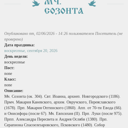
МЧ.
СОЗОНТА
Опубликовано пт, 02/06/2026 - 14:26 пользователем
Посетитель (не
проверено)
Дата праздника:
воскресенье, сентября 20, 2026
День недели:
воскресенье
Пост:
none
Класс:
none
Описание:
Мч. Созонта (ок. 304). Свт. Иоанна, архиеп. Новгородского (1186).
Прмч. Макария Каневского, архим. Овручского, Переяславского
(1678). Прп. Макария Оптинского (1860). Апп. от 70‑ти Евода (66).
и Онисифора (после 67). Мч. Евпсихия (II). Прп. Луки (после 975).
Прпп. Александра Пересвета и Андрея Осляби (1380). Прп.
Серапиона Спасоелезаровского, Псковского (1480). Собор