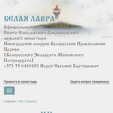
Перейти
к
основному
БЕЛАЯ ЛАВРА
содержанию
Официальный сайт
Свято-Елисеевского Лавришевского
мужского монастыря
Новогрудской епархии Белорусской Православной
Церкви
(Белорусского Экзархата Московского
Патриархата)
+375 33 6419400 Иерей Евгений Бартошевич
Приехать в монастырь
Задать вопрос священнику
Toggle
navigation
Вы
Главная
»
Мч. Созонта
здесь