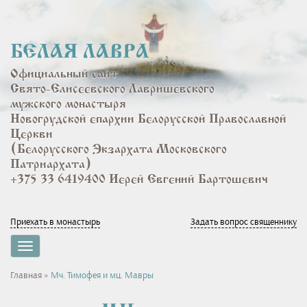
Перейти
к
основному
БЕЛАЯ ЛАВРА
содержанию
Официальный сайт
Свято-Елисеевского Лавришевского
мужского монастыря
Новогрудской епархии Белорусской Православной
Церкви
(Белорусского Экзархата Московского
Патриархата)
+375 33 6419400 Иерей Евгений Бартошевич
Приехать в монастырь
Задать вопрос священнику
Toggle
navigation
Вы
Главная
»
Мч. Тимофея и мц. Мавры
здесь