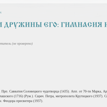
х
И ДРУЖИНЫ ЕГО: ГИМНАСИЯ 
титель (не проверено)
 Прп. Савватия Соловецкого чудотворца (1435). Апп. от 70‑ти Марка, Ари
ашского (1716) (Рум.). Сщмч. Петра, митрополита Крутицкого (1937). 
. Феодора пресвитера (1937).