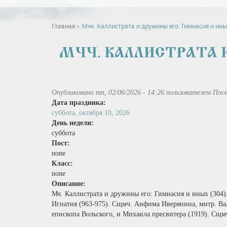
Вы
Главная
»
Мчч. Каллистрата и дружины его: Гимнасия и ины
здесь
МЧЧ. КАЛЛИСТРАТА 
Опубликовано пт, 02/06/2026 - 14:26 пользователем
Посе
Дата праздника:
суббота, октября 10, 2026
День недели:
суббота
Пост:
none
Класс:
none
Описание:
Мч. Каллистрата и дружины его: Гимнасия и иных (304).
Игнатия (963‑975). Сщмч. Анфима Иверянина, митр. Вал
епископа Вольского, и Михаила пресвитера (1919). Сщмч