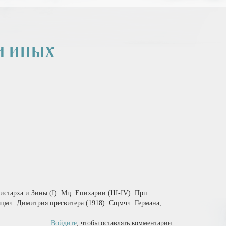
И ИНЫХ
старха и Зины (I). Мц. Епихарии (III‑IV). Прп.
Сщмч. Димитрия пресвитера (1918). Сщмчч. Германа,
Войдите
, чтобы оставлять комментарии