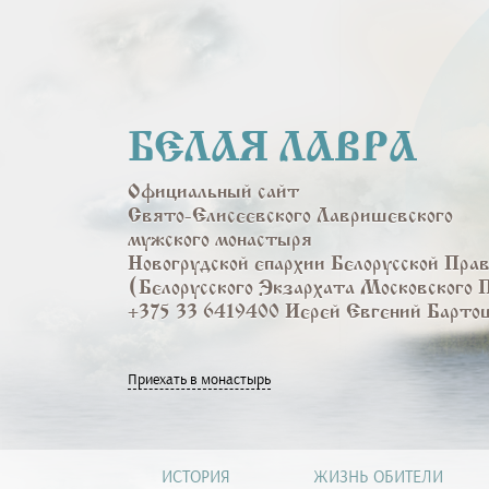
Перейти
к
основному
содержанию
БЕЛАЯ ЛАВРА
Официальный сайт
Свято-Елисеевского Лавришевского
мужского монастыря
Новогрудской епархии Белорусской Пра
(Белорусского Экзархата Московского 
+375 33 6419400 Иерей Евгений Барто
Приехать в монастырь
ИСТОРИЯ
ЖИЗНЬ ОБИТЕЛИ