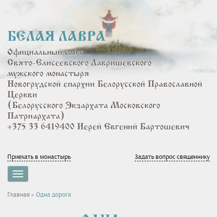
Перейти
к
основному
БЕЛАЯ ЛАВРА
содержанию
Официальный сайт
Свято-Елисеевского Лавришевского
мужского монастыря
Новогрудской епархии Белорусской Православной
Церкви
(Белорусского Экзархата Московского
Патриархата)
+375 33 6419400 Иерей Евгений Бартошевич
Приехать в монастырь
Задать вопрос священнику
Toggle
navigation
Вы
Главная
»
Одна дорога
здесь