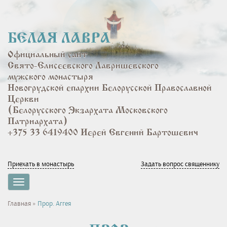
Перейти
к
основному
БЕЛАЯ ЛАВРА
содержанию
Официальный сайт
Свято-Елисеевского Лавришевского
мужского монастыря
Новогрудской епархии Белорусской Православной
Церкви
(Белорусского Экзархата Московского
Патриархата)
+375 33 6419400 Иерей Евгений Бартошевич
Приехать в монастырь
Задать вопрос священнику
Toggle
navigation
Вы
Главная
»
Прор. Аггея
здесь