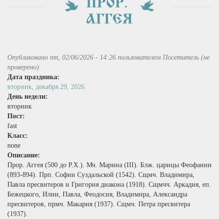
ПРОР.
АГГЕЯ
Опубликовано пт, 02/06/2026 - 14:26 пользователем
Посетитель (не
проверено)
Дата праздника:
вторник, декабря 29, 2026
День недели:
вторник
Пост:
fast
Класс:
none
Описание:
Прор. Аггея (500 до Р.Х.). Мч. Марина (III). Блж. царицы Феофании
(893‑894). Прп. Софии Суздальской (1542). Сщмч. Владимира,
Павла пресвитеров и Григория диакона (1918). Сщмчч. Аркадия, еп.
Бежецкого, Илии, Павла, Феодосия, Владимира, Александра
пресвитеров, прмч. Макария (1937). Сщмч. Петра пресвитера
(1937).