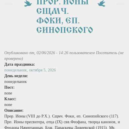
ПРОР. ИОНЫ
СЩМЧ.
ФОКИ, ЕП.
СИНОПСКОГО
Опубликовано пт, 02/06/2026 - 14:26 пользователем
Посетитель (не
проверено)
Дата праздника:
понедельник, октября 5, 2026
День недели:
понедельник
Пост:
none
Класс:
none
Описание:
Прор. Ионы (VIII до Р.Х.). Сщмч. Фоки, еп. Синопийского (117).
Прп. Ионы пресвитера, отца (IX) свв.Феофана, творца канонов, и
Феодора Начертанных. Блж. Параскевы Дивеевской (1915). Мч.