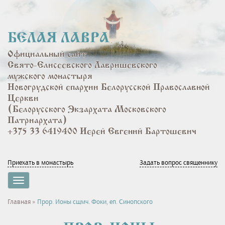
Перейти
к
основному
БЕЛАЯ ЛАВРА
содержанию
Официальный сайт
Свято-Елисеевского Лавришевского
мужского монастыря
Новогрудской епархии Белорусской Православной
Церкви
(Белорусского Экзархата Московского
Патриархата)
+375 33 6419400 Иерей Евгений Бартошевич
Приехать в монастырь
Задать вопрос священнику
Toggle
navigation
Вы
Главная
»
Прор. Ионы сщмч. Фоки, еп. Синопского
здесь