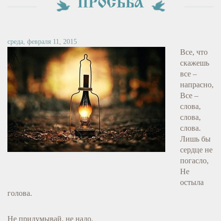
ПРОСЬБА
среда, февраля 11, 2015
Все, что
скажешь
все –
напрасно,
Все –
слова,
слова,
слова.
Лишь бы
сердце не
погасло,
Не
остыла
голова.
Не придумывай, не надо,