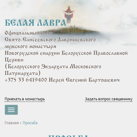
Перейти
к
основному
БЕЛАЯ ЛАВРА
содержанию
Официальный сайт
Свято-Елисеевского Лавришевского
мужского монастыря
Новогрудской епархии Белорусской Православной
Церкви
(Белорусского Экзархата Московского
Патриархата)
+375 33 6419400 Иерей Евгений Бартошевич
Приехать в монастырь
Задать вопрос священнику
Toggle
navigation
Вы
Главная
»
Просьба
здесь