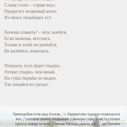
Слаще голос – горше вкус,
Прорастет незримый колос
Из твоих тишайших уст.
Хочешь плакать? – хоть залейся,
Если можешь, веселись.
Только в злобе не разбейся,
Не разбейся, помолись.
Попроси, путь будет стыдно,
Лучше стыдно, чем никак.
На губах борьбы не видно,
Так покайся во грехах.
Преподобне отче наш Елисее, / с Лаврентием чудным подвизался
еси, / учителю своему подражая, / земную славу и честь стопам
Христа повергли есте, / темже Господь увенча вас // нетленным