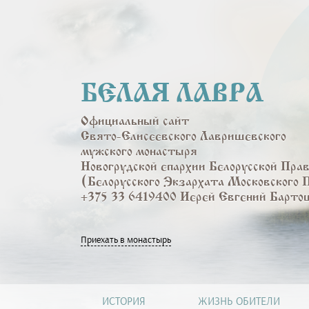
Перейти
к
основному
содержанию
БЕЛАЯ ЛАВРА
Официальный сайт
Свято-Елисеевского Лавришевского
мужского монастыря
Новогрудской епархии Белорусской Пра
(Белорусского Экзархата Московского 
+375 33 6419400 Иерей Евгений Барто
Приехать в монастырь
ИСТОРИЯ
ЖИЗНЬ ОБИТЕЛИ