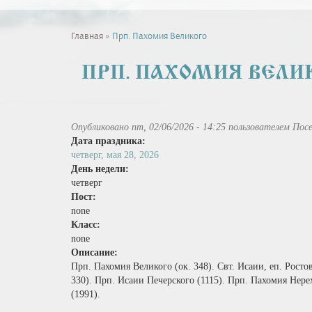
Вы
Главная
»
Прп. Пахомия Великого
здесь
ПРП. ПАХОМИЯ ВЕЛИ
Опубликовано пт, 02/06/2026 - 14:25 пользователем
Посе
Дата праздника:
четверг, мая 28, 2026
День недели:
четверг
Пост:
none
Класс:
none
Описание:
Прп. Пахомия Великого (ок. 348). Свт. Исаии, еп. Росто
330). Прп. Исаии Печерского (1115). Прп. Пахомия Нере
(1991).