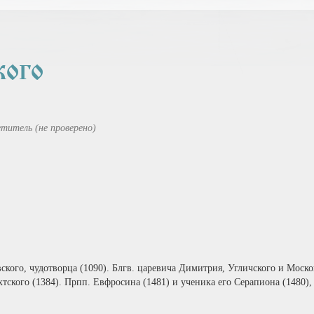
КОГО
титель (не проверено)
вского, чудотворца (1090). Блгв. царевича Димитрия, Угличского и Моско
хтского (1384). Прпп. Евфросина (1481) и ученика его Серапиона (1480