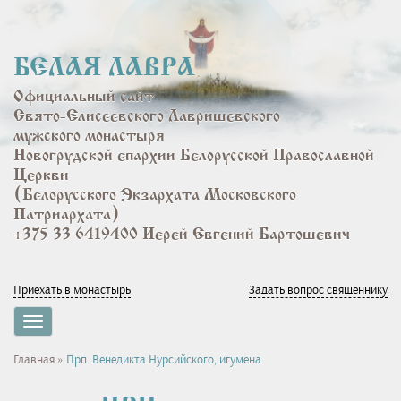
Перейти
к
основному
БЕЛАЯ ЛАВРА
содержанию
Официальный сайт
Свято-Елисеевского Лавришевского
мужского монастыря
Новогрудской епархии Белорусской Православной
Церкви
(Белорусского Экзархата Московского
Патриархата)
+375 33 6419400 Иерей Евгений Бартошевич
Приехать в монастырь
Задать вопрос священнику
Toggle
navigation
Вы
Главная
»
Прп. Венедикта Нурсийского, игумена
здесь