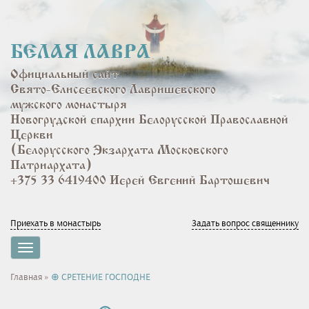
Перейти
к
основному
БЕЛАЯ ЛАВРА
содержанию
Официальный сайт
Свято-Елисеевского Лавришевского
мужского монастыря
Новогрудской епархии Белорусской Православной
Церкви
(Белорусского Экзархата Московского
Патриархата)
+375 33 6419400 Иерей Евгений Бартошевич
Приехать в монастырь
Задать вопрос священнику
Toggle
navigation
Вы
Главная
»
⊕ СРЕТЕНИЕ ГОСПОДНЕ
здесь