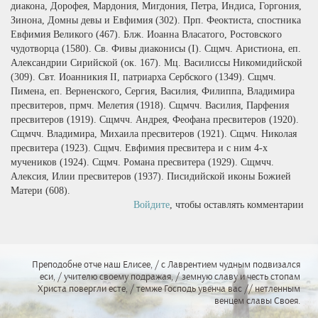
диакона, Дорофея, Мардония, Мигдония, Петра, Индиса, Горгония,
Зинона, Домны девы и Евфимия (302). Прп. Феоктиста, спостника
Евфимия Великого (467). Блж. Иоанна Власатого, Ростовского
чудотворца (1580). Св. Фивы диаконисы (I). Сщмч. Аристиона, еп.
Александрии Сирийской (ок. 167). Мц. Василиссы Никомидийской
(309). Свт. Иоанникия II, патриарха Сербского (1349). Сщмч.
Пимена, еп. Верненского, Сергия, Василия, Филиппа, Владимира
пресвитеров, прмч. Мелетия (1918). Сщмчч. Василия, Парфения
пресвитеров (1919). Сщмчч. Андрея, Феофана пресвитеров (1920).
Сщмчч. Владимира, Михаила пресвитеров (1921). Сщмч. Николая
пресвитера (1923). Сщмч. Евфимия пресвитера и с ним 4‑х
мучеников (1924). Сщмч. Романа пресвитера (1929). Сщмчч.
Алексия, Илии пресвитеров (1937). Писидийской иконы Божией
Матери (608).
Войдите
, чтобы оставлять комментарии
Преподобне отче наш Елисее, / с Лаврентием чудным подвизался
еси, / учителю своему подражая, / земную славу и честь стопам
Христа повергли есте, / темже Господь увенча вас // нетленным
венцем славы Своея.