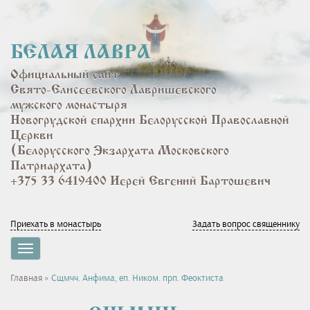
Перейти
к
основному
БЕЛАЯ ЛАВРА
содержанию
Официальный сайт
Свято-Елисеевского Лавришевского
мужского монастыря
Новогрудской епархии Белорусской Православной
Церкви
(Белорусского Экзархата Московского
Патриархата)
+375 33 6419400 Иерей Евгений Бартошевич
Приехать в монастырь
Задать вопрос священнику
Toggle
navigation
Вы
Главная
»
Сщмчч. Анфима, еп. Ником. прп. Феоктиста
здесь