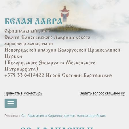
Перейти
к
основному
БЕЛАЯ ЛАВРА
содержанию
Официальный сайт
Свято-Елисеевского Лавришевского
мужского монастыря
Новогрудской епархии Белорусской Православной
Церкви
(Белорусского Экзархата Московского
Патриархата)
+375 33 6419400 Иерей Евгений Бартошевич
Приехать в монастырь
Задать вопрос священнику
Toggle
navigation
Вы
Главная
»
Св. Афанасия и Кирилла; архиеп. Александрийских
здесь