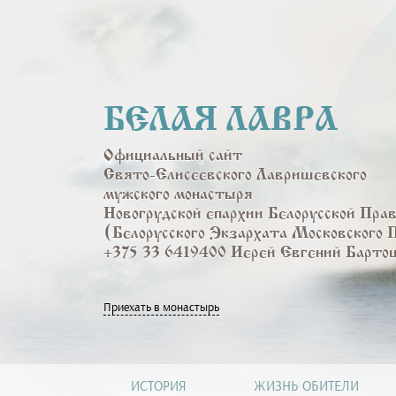
Перейти
к
основному
содержанию
БЕЛАЯ ЛАВРА
Официальный сайт
Свято-Елисеевского Лавришевского
мужского монастыря
Новогрудской епархии Белорусской Пра
(Белорусского Экзархата Московского 
+375 33 6419400 Иерей Евгений Барто
Приехать в монастырь
ИСТОРИЯ
ЖИЗНЬ ОБИТЕЛИ