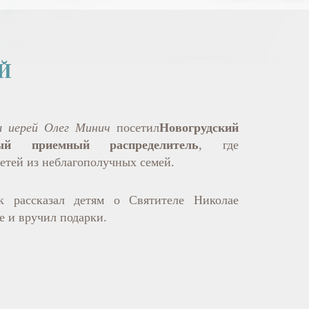
Й
я иерей Олег Минич
посетил
Новогрудский
ный приемный распределитель
, где
детей из неблагополучных семей.
к рассказал детям о Святителе Николае
е и вручил подарки.