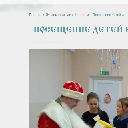
Вы
Главная
»
Жизнь обители
»
Новости
»
Посещение детей из 
здесь
ПОСЕЩЕНИЕ ДЕТЕЙ 