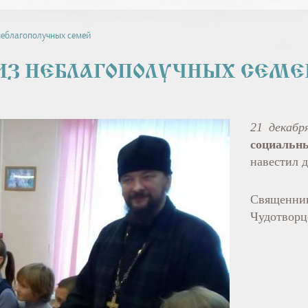
неблагополучных семей
ИЗ НЕБЛАГОПОЛУЧНЫХ СЕМЕ
21 декабр
социаль
навестил 
Священни
Чудотворц