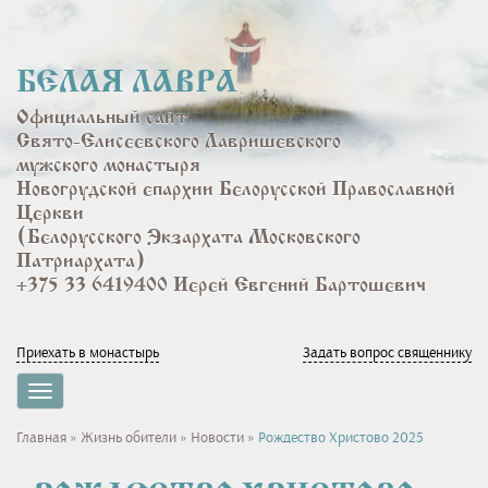
Перейти
к
основному
БЕЛАЯ ЛАВРА
содержанию
Официальный сайт
Свято-Елисеевского Лавришевского
мужского монастыря
Новогрудской епархии Белорусской Православной
Церкви
(Белорусского Экзархата Московского
Патриархата)
+375 33 6419400 Иерей Евгений Бартошевич
Приехать в монастырь
Задать вопрос священнику
Toggle
navigation
Вы
Главная
»
Жизнь обители
»
Новости
»
Рождество Христово 2025
здесь