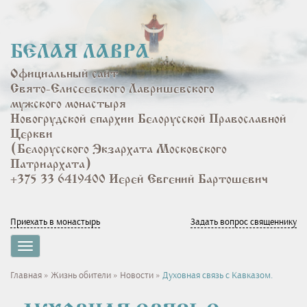
Перейти
к
основному
БЕЛАЯ ЛАВРА
содержанию
Официальный сайт
Свято-Елисеевского Лавришевского
мужского монастыря
Новогрудской епархии Белорусской Православной
Церкви
(Белорусского Экзархата Московского
Патриархата)
+375 33 6419400 Иерей Евгений Бартошевич
Приехать в монастырь
Задать вопрос священнику
Toggle
navigation
Вы
Главная
»
Жизнь обители
»
Новости
»
Духовная связь с Кавказом.
здесь