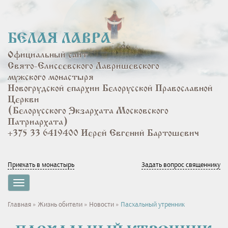
Перейти
к
основному
БЕЛАЯ ЛАВРА
содержанию
Официальный сайт
Свято-Елисеевского Лавришевского
мужского монастыря
Новогрудской епархии Белорусской Православной
Церкви
(Белорусского Экзархата Московского
Патриархата)
+375 33 6419400 Иерей Евгений Бартошевич
Приехать в монастырь
Задать вопрос священнику
Toggle
navigation
Вы
Главная
»
Жизнь обители
»
Новости
»
Пасхальный утренник
здесь